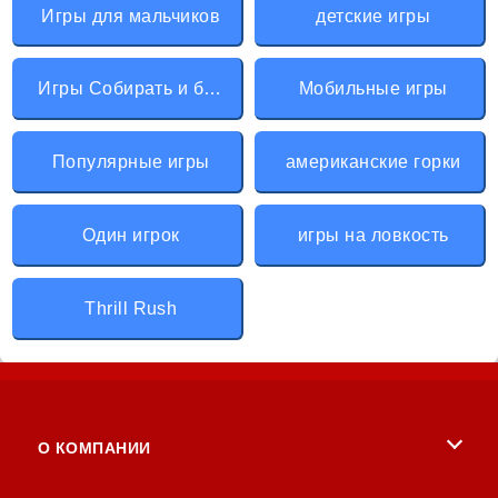
Игры для мальчиков
детские игры
Игры Собирать и бегать
Мобильные игры
Популярные игры
американские горки
Один игрок
игры на ловкость
Thrill Rush
О КОМПАНИИ